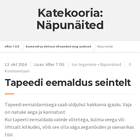
Katekooria:
Näpunäited
After 7 OÜ
Remondi ja ehituse nõuanded ning uudised
Näpunäited
13. okt 2016
Lisas:
After 7 OÜ
Ise tegemine
•
Näpunäited
0
Kommentaari
Tapeedi eemaldus seintelt
Tapeedi eemaldamisega saab üldjuhul hakkama igaüks. Vaja
on natuke aega ja kannatust.
Kui tapeeti eemaldada valede võtetega, külma veega või
lihtsalt kitkudes, võib see olla väga aeganõudev ja vaevarikas
töö.