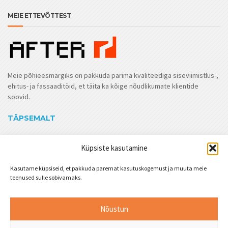
MEIE ETTEVÕTTEST
Meie põhieesmärgiks on pakkuda parima kvaliteediga siseviimistlus-,
ehitus- ja fassaaditöid, et täita ka kõige nõudlikumate klientide
soovid.
TÄPSEMALT
Küpsiste kasutamine
Kasutame küpsiseid, et pakkuda paremat kasutuskogemust ja muuta meie
teenused sulle sobivamaks.
Nõustun