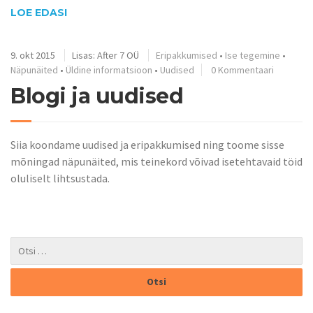
LOE EDASI
9. okt 2015
Lisas:
After 7 OÜ
Eripakkumised
•
Ise tegemine
•
Näpunäited
•
Üldine informatsioon
•
Uudised
0 Kommentaari
Blogi ja uudised
Siia koondame uudised ja eripakkumised ning toome sisse
mõningad näpunäited, mis teinekord võivad isetehtavaid töid
oluliselt lihtsustada.