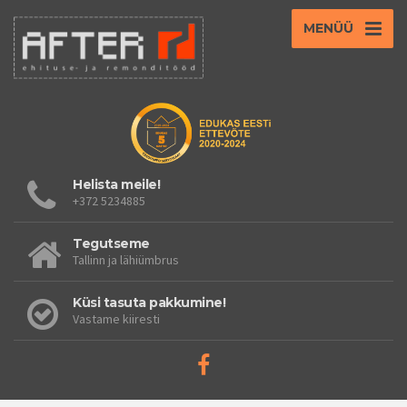
MENÜÜ
Helista meile!
+372 5234885
Tegutseme
Tallinn ja lähiümbrus
Küsi tasuta pakkumine!
Vastame kiiresti