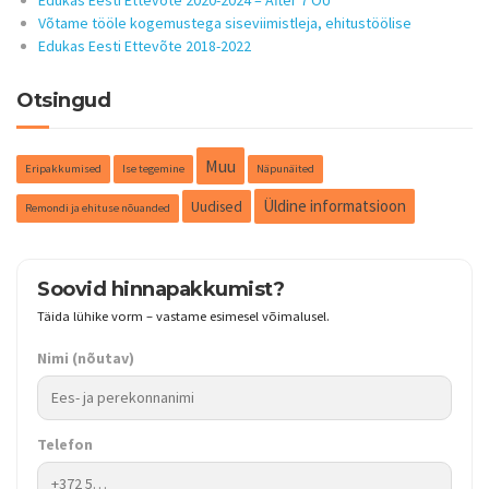
Võtame tööle kogemustega siseviimistleja, ehitustöölise
Edukas Eesti Ettevõte 2018-2022
Otsingud
Muu
Eripakkumised
Ise tegemine
Näpunäited
Üldine informatsioon
Uudised
Remondi ja ehituse nõuanded
Soovid hinnapakkumist?
Täida lühike vorm – vastame esimesel võimalusel.
Nimi
(nõutav)
Telefon