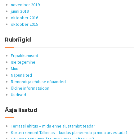
november 2019
juuni 2019
oktoober 2016
oktoober 2015
Rubriigid
Eripakkumised
Ise tegemine
Muu
Näpunäited
Remondi ja ehituse nõuanded
Üldine informatsioon
Uudised
Äsja lisatud
Terrassi ehitus – mida enne alustamist teada?
Korteri remont Tallinnas – kuidas planeerida ja mida arvestada?
Edukas Eesti Ettevõte 2020-2024 – After 7 OÜ