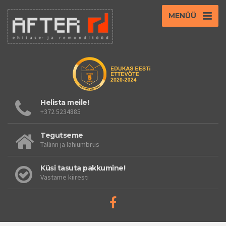
MENÜÜ
Helista meile!
+372 5234885
Tegutseme
Tallinn ja lähiümbrus
Küsi tasuta pakkumine!
Vastame kiiresti