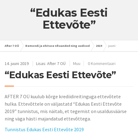
“Edukas Eesti
Ettevõte”
After 7 OÜ
Remondi ja ehituse nõuanded ning uudised
2019
juuni
14. juuni 2019
Lisas:
After 7 OÜ
Muu
0 Kommentaari
“Edukas Eesti Ettevõte”
AFTER 7 OÜ kuulub kõrge krediidireitinguga ettevõtete
hulka. Ettevõttele on väljastatd “Edukas Eesti Ettevõte
2019” tunnistus, mis näitab, et tegemist on usaldusväärse
ning väga hästi majandatud ettevõttega.
Tunnistus Edukas Eesti Ettevõte 2019