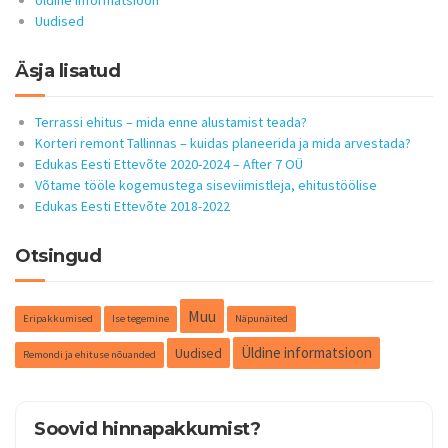
Üldine informatsioon
Uudised
Äsja lisatud
Terrassi ehitus – mida enne alustamist teada?
Korteri remont Tallinnas – kuidas planeerida ja mida arvestada?
Edukas Eesti Ettevõte 2020-2024 – After 7 OÜ
Võtame tööle kogemustega siseviimistleja, ehitustöölise
Edukas Eesti Ettevõte 2018-2022
Otsingud
Muu
Eripakkumised
Ise tegemine
Näpunäited
Üldine informatsioon
Uudised
Remondi ja ehituse nõuanded
Soovid hinnapakkumist?