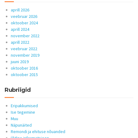
aprill 2026
veebruar 2026
oktoober 2024
aprill 2024
november 2022
aprill 2022
veebruar 2022
november 2019
juuni 2019
oktoober 2016
oktoober 2015
Rubriigid
Eripakkumised
Ise tegemine
Muu
Näpunäited
Remondi ja ehituse nõuanded