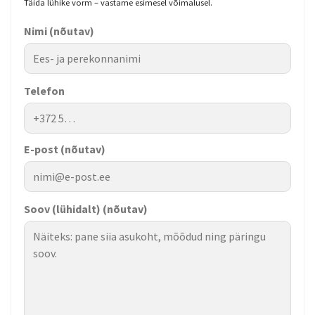
Täida lühike vorm – vastame esimesel võimalusel.
Nimi
(nõutav)
Telefon
E-post
(nõutav)
Soov (lühidalt)
(nõutav)