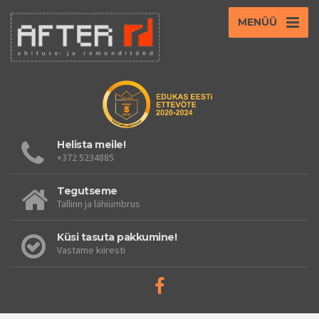
MENÜÜ
Helista meile!
+372 5234885
Tegutseme
Tallinn ja lähiümbrus
Küsi tasuta pakkumine!
Vastame kiiresti