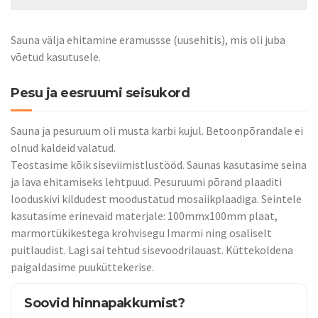
Sauna välja ehitamine eramussse (uusehitis), mis oli juba
võetud kasutusele.
Pesu ja eesruumi seisukord
Sauna ja pesuruum oli musta karbi kujul. Betoonpõrandale ei
olnud kaldeid valatud.
Teostasime kõik siseviimistlustööd. Saunas kasutasime seina
ja lava ehitamiseks lehtpuud. Pesuruumi põrand plaaditi
looduskivi kildudest moodustatud mosaiikplaadiga. Seintele
kasutasime erinevaid materjale: 100mmx100mm plaat,
marmortükikestega krohvisegu Imarmi ning osaliselt
puitlaudist. Lagi sai tehtud sisevoodrilauast. Küttekoldena
paigaldasime puuküttekerise.
Soovid hinnapakkumist?