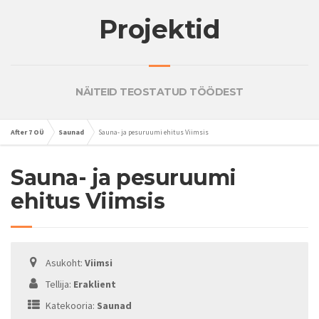
Projektid
NÄITEID TEOSTATUD TÖÖDEST
After 7 OÜ
Saunad
Sauna- ja pesuruumi ehitus Viimsis
Sauna- ja pesuruumi
ehitus Viimsis
Asukoht:
Viimsi
Tellija:
Eraklient
Katekooria:
Saunad