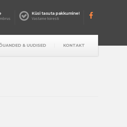
e
Küsi tasuta pakkumine!
iümbrus
Vastame kiiresti
ÕUANDED & UUDISED
KONTAKT