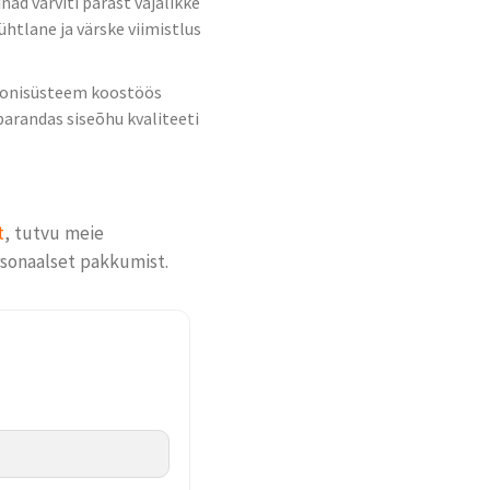
nad värviti pärast vajalikke
ühtlane ja värske viimistlus
ioonisüsteem koostöös
arandas siseõhu kvaliteeti
t
, tutvu meie
sonaalset pakkumist.