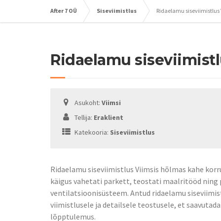
After 7 OÜ
Siseviimistlus
Ridaelamu siseviimistlus
Ridaelamu siseviimist
Asukoht:
Viimsi
Tellija:
Eraklient
Katekooria:
Siseviimistlus
Ridaelamu siseviimistlus Viimsis hõlmas kahe kor
käigus vahetati parkett, teostati maalritööd ning
ventilatsioonisüsteem. Antud ridaelamu siseviimis
viimistlusele ja detailsele teostusele, et saavutad
lõpptulemus.