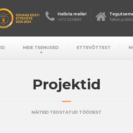
Helista meile!
Tegutsem
+372 5234885
Tallinn ja läh
ID
MEIE TEENUSED
ETTEVÕTTEST
N
Projektid
NÄITEID TEOSTATUD TÖÖDEST