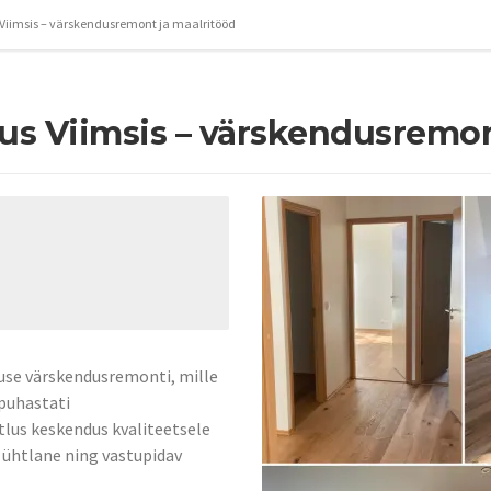
 Viimsis – värskendusremont ja maalritööd
lus Viimsis – värskendusremon
ruse värskendusremonti, mille
 puhastati
tlus keskendus kvaliteetsele
a ühtlane ning vastupidav