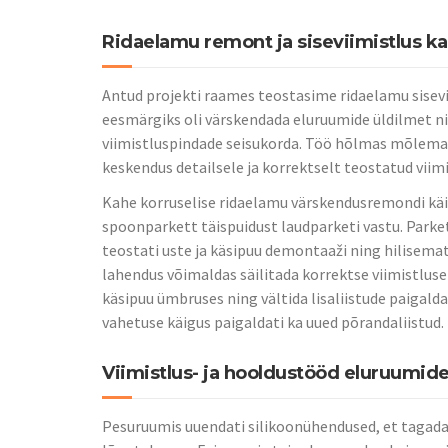
Ridaelamu remont ja siseviimistlus k
Antud projekti raames teostasime ridaelamu sisevii
eesmärgiks oli värskendada eluruumide üldilmet n
viimistluspindade seisukorda. Töö hõlmas mõlema
keskendus detailsele ja korrektselt teostatud viimi
Kahe korruselise ridaelamu värskendusremondi kä
spoonparkett täispuidust laudparketi vastu. Parke
teostati uste ja käsipuu demontaaži ning hilisemat
lahendus võimaldas säilitada korrektse viimistluse
käsipuu ümbruses ning vältida lisaliistude paigal
vahetuse käigus paigaldati ka uued põrandaliistud.
Viimistlus- ja hooldustööd eluruumid
Pesuruumis uuendati silikoonühendused, et tagada 