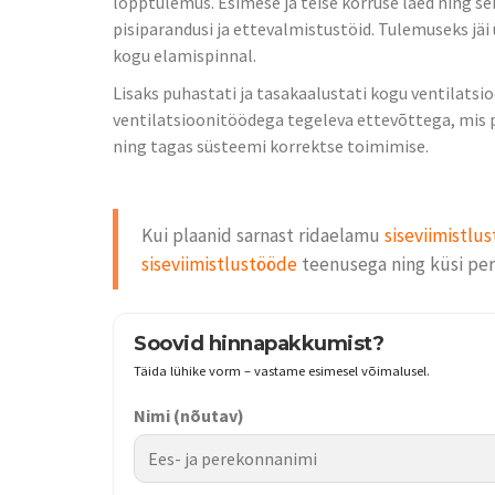
lõpptulemus. Esimese ja teise korruse laed ning sei
pisiparandusi ja ettevalmistustöid. Tulemuseks jäi 
kogu elamispinnal.
Lisaks puhastati ja tasakaalustati kogu ventilats
ventilatsioonitöödega tegeleva ettevõttega, mis p
ning tagas süsteemi korrektse toimimise.
Kui plaanid sarnast ridaelamu
siseviimistlus
siseviimistlustööde
teenusega ning küsi per
Soovid hinnapakkumist?
Täida lühike vorm – vastame esimesel võimalusel.
Nimi
(nõutav)