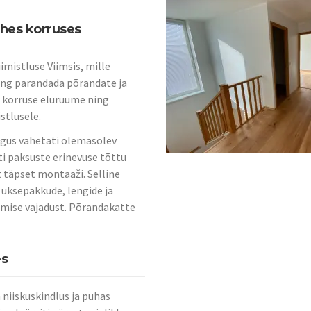
ahes korruses
mistluse Viimsis, mille
ing parandada põrandate ja
 korruse eluruume ning
stlusele.
igus vahetati olemasolev
ti paksuste erinevuse tõttu
 täpset montaaži. Selline
 uksepakkude, lengide ja
damise vajadust. Põrandakatte
es
niiskuskindlus ja puhas